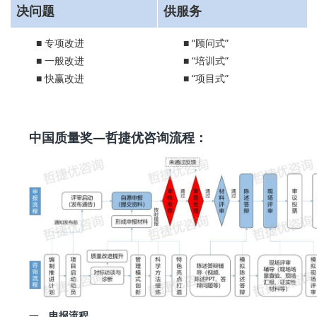
决问题
供服务
■ 专项改进
■ “顾问式”
■ 一般改进
■ “培训式”
■ 快赢改进
■ “项目式”
中国质量奖
—哲捷优
咨询流程：
一、
申报流程