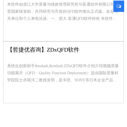
本软件由浙江大学质量与绩效管理研究所与富通软件有限公司，
受国家级资助，共同研究与开发的QFD软件推出正式版。欢迎有
关单位和个人来电洽谈。一、浙大-富通QFD软件特色 本软件界
面直观简洁，使用方便，只需熟悉几分钟就可以进行操作。可采
用向导方式自动产生质量屋，参数设置灵活，自定义各参数 的计
2024-04-09
算公式，Whats质量需求、Hows质量特性展开直观符合习惯。完
全鼠标化操作。系统小巧占用空间小。二、
【哲捷优咨询】ZDxQFD软件
系统化创新助手&mdash;&mdash;ZDxQFD软件介绍介绍视频质量
功能展开（QFD：Quality Function Deployment）是由国际质量科
学院院士赤尾洋二教授发明，是丰田、SONY等日本企业产品开
发的神秘武器，经BOSCH等世界500强企业使用验证，为国际公
认最有效的创新工具。 ZDxQFD软件根据&ldquo;中国式QFD方
2024-04-09
法论&rdquo;理论支撑，由国内权威的QFD（质量功能展开）研究
基地，浙江大学质量