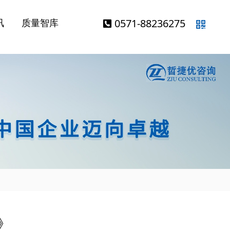
发展历程
质量功能展开
QFD软件
0571-88236275
讯
质量智库
（QFD）
》