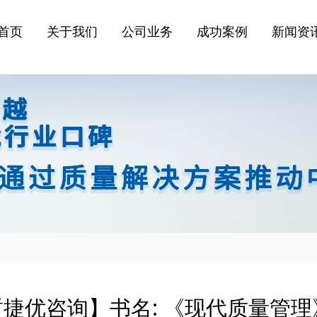
介
务
量奖
闻
察
首席专家
培训服务
卓越绩效模式
政府政策
课题研究
咨询团队
政府服务
管理专项改进
获奖信息
原创书籍
首页
关于我们
公司业务
成功案例
新闻资
户
（省市区县政府质
联系我们
招贤纳士
量奖）
量奖
中国质量奖
质量奖评审延伸
服务
务
政府服务
效模式
卓越绩效模式
区县政府
质量奖申报集中
）
辅导
管理提升优化
项改进
区域质量竞争⼒
实战型质量改进
调查
能展开
）
质量功能展开
企业顾客满意度
（QFD）
测评
术奖
医疗质量管理
质量案例交流⼤
赛
捷优咨询】书名: 《现代质量管理