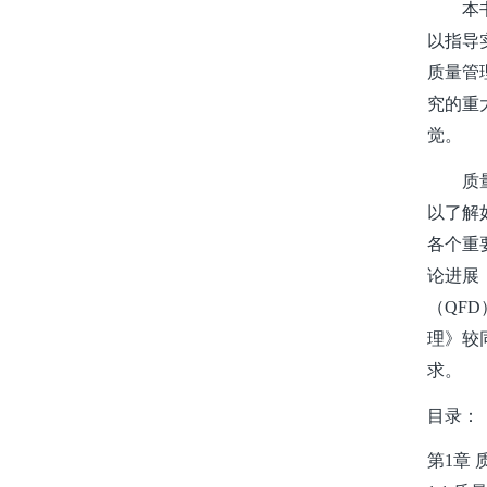
本
以指导
质量管
究的重
觉。
质
以了解
各个重
论进展
（QF
理》较
求。
目录：
第1章