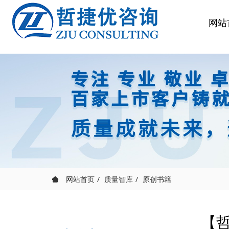
公司简
咨询服
中国质
公司新
观点洞
网站
合作客
中国质
培训服
卓越绩
（省市
质量奖
管理专
质量功
（QFD
质量技
网站首页
质量智库
原创书籍
【哲